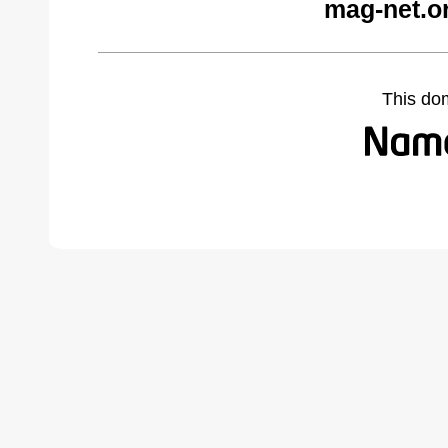
mag-net.o
This do